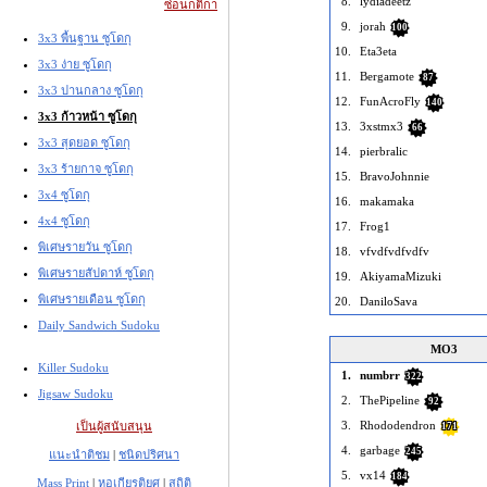
8.
lydiadeetz
ซ่อนกติกา
9.
jorah
100
3x3 พื้นฐาน ซูโดกุ
10.
Eta3eta
3x3 ง่าย ซูโดกุ
11.
Bergamote
87
3x3 ปานกลาง ซูโดกุ
12.
FunAcroFly
140
3x3 ก้าวหน้า ซูโดกุ
13.
3xstmx3
66
3x3 สุดยอด ซูโดกุ
14.
pierbralic
3x3 ร้ายกาจ ซูโดกุ
15.
BravoJohnnie
3x4 ซูโดกุ
16.
makamaka
4x4 ซูโดกุ
17.
Frog1
พิเศษรายวัน ซูโดกุ
18.
vfvdfvdfvdfv
พิเศษรายสัปดาห์ ซูโดกุ
19.
AkiyamaMizuki
พิเศษรายเดือน ซูโดกุ
20.
DaniloSava
Daily Sandwich Sudoku
MO3
Killer Sudoku
1.
numbrr
322
Jigsaw Sudoku
2.
ThePipeline
92
3.
Rhododendron
เป็นผู้สนับสนุน
171
4.
garbage
245
แนะนำติชม
|
ชนิดปริศนา
5.
vx14
184
Mass Print
|
หอเกียรติยศ
|
สถิติ