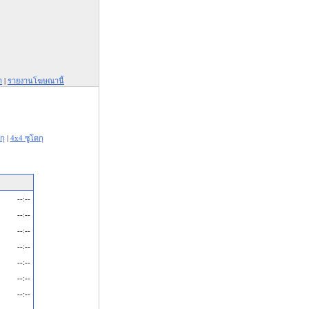
า
|
รายงานโฆษณานี้
กุ
|
4x4 ซูโดกุ
--:--
--:--
--:--
--:--
--:--
--:--
--:--