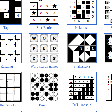
Tapa
Star Battle
Kakurasu
Renzoku
Word search games
Shakashaka
ller Sudoku
Binairo
โนโนแกรมส์