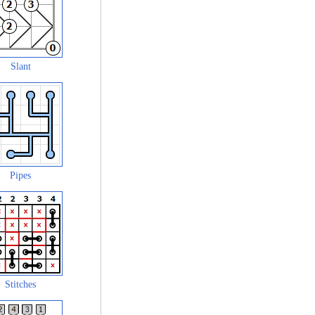
Slant
Pipes
Stitches