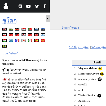
ซูโดกุ
ปักหมุดโฆษณา
3x3 พื้นฐาน ซูโดกุ
|
3x3 ง่าย ซูโด
แปลเว็บไซต์นี้
Special thanks to
Sri Thammaraj
for the
เดือนนี้
translation
1.
Virginia Malone
67
ซูโดกุ
คือ ปริศนาตรรกะ ด้วยกติกาง่ายๆ
และท้าทายให้แก้
2.
MushroomsCavern
118
3.
randomflyintaco
147
กติกา
ง่ายๆ คุณต้องเติมตัวเลข 1(๑) ถึง 9
(๙) ในแต่ละช่องของตารางหลักขนาด
4.
wave32
9x9 ช่อง ซึ่งประกอบด้วยตารางย่อย 3x3
5.
peclo
ช่อง ตัวเลขบางตัวแสดงไว้ให้้แล้วในบาง
ช่อง ตัวเลขแต่ละตัวจะมีได้แค่หนึ่ง
6.
TheRealSavikivi
20
ตำแหน่งเท่านั้น ในแต่ละแถว ในแต่ละ
7.
AnnaMGS
สดมภ์ และในแต่ละตารางย่อย