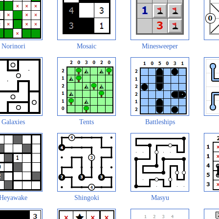
Norinori
Mosaic
Minesweeper
Galaxies
Tents
Battleships
Heyawake
Shingoki
Masyu