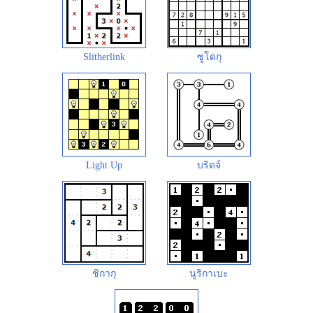
Slitherlink
ซูโดกุ
Light Up
บริดจ์
ชิกากุ
นูริกาเบะ