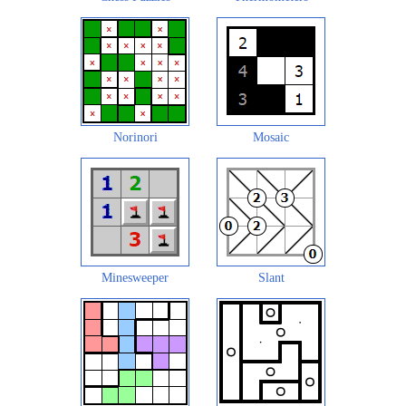
Norinori
Mosaic
Minesweeper
Slant