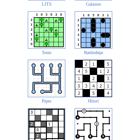
LITS
Galaxies
Tents
Battleships
Pipes
Hitori