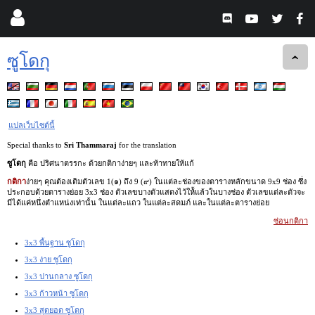
ซูโดกุ
แปลเว็บไซต์นี้
Special thanks to
Sri Thammaraj
for the translation
ซูโดกุ
คือ ปริศนาตรรกะ ด้วยกติกาง่ายๆ และท้าทายให้แก้
กติกา
ง่ายๆ คุณต้องเติมตัวเลข 1(๑) ถึง 9 (๙) ในแต่ละช่องของตารางหลักขนาด 9x9 ช่อง ซึ่ง
ประกอบด้วยตารางย่อย 3x3 ช่อง ตัวเลขบางตัวแสดงไว้ให้้แล้วในบางช่อง ตัวเลขแต่ละตัวจะ
มีได้แค่หนึ่งตำแหน่งเท่านั้น ในแต่ละแถว ในแต่ละสดมภ์ และในแต่ละตารางย่อย
ซ่อนกติกา
3x3 พื้นฐาน ซูโดกุ
3x3 ง่าย ซูโดกุ
3x3 ปานกลาง ซูโดกุ
3x3 ก้าวหน้า ซูโดกุ
3x3 สุดยอด ซูโดกุ